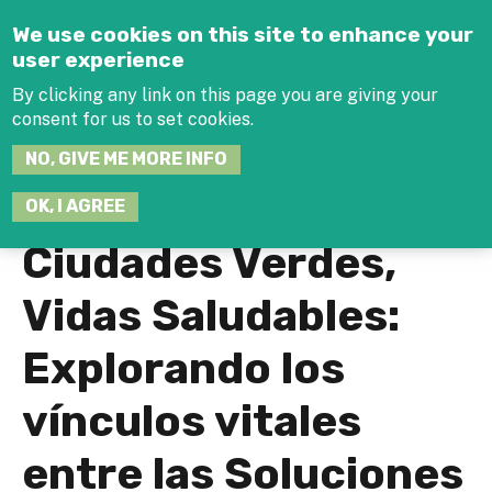
Jump to navigation
We use cookies on this site to enhance your
user experience
By clicking any link on this page you are giving your
consent for us to set cookies.
SEARCH
NO, GIVE ME MORE INFO
THIS
SITE
JOIN THE HUB
LOG-IN
OK, I AGREE
Ciudades Verdes,
Vidas Saludables:
Explorando los
vínculos vitales
entre las Soluciones