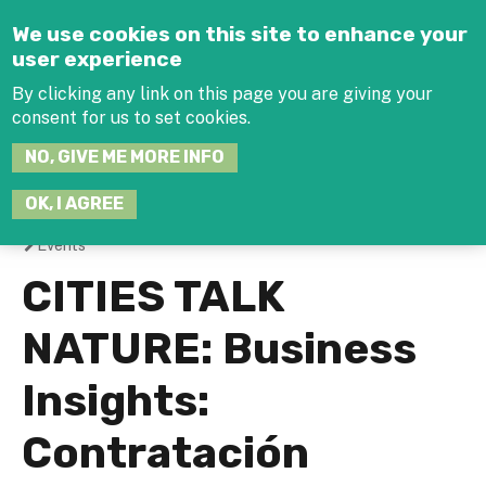
Jump to navigation
We use cookies on this site to enhance your
user experience
By clicking any link on this page you are giving your
consent for us to set cookies.
SEARCH
NO, GIVE ME MORE INFO
THIS
SITE
JOIN THE HUB
LOG-IN
OK, I AGREE
Events
You
CITIES TALK
are
NATURE: Business
here
Insights:
Contratación