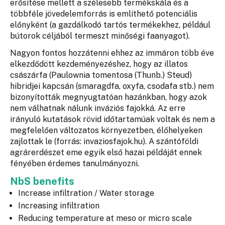
erősítése mellett a szélesebb termékskála és a
többféle jövedelemforrás is említhető potenciális
előnyként (a gazdálkodó tartós termékekhez, például
bútorok céljából termeszt minőségi faanyagot).
Nagyon fontos hozzátenni ehhez az immáron több éve
elkezdődött kezdeményezéshez, hogy az illatos
császárfa (Paulownia tomentosa (Thunb.) Steud)
hibridjei kapcsán (smaragdfa, oxyfa, csodafa stb.) nem
bizonyították megnyugtatóan hazánkban, hogy azok
nem válhatnak nálunk inváziós fajokká. Az erre
irányuló kutatások rövid időtartamúak voltak és nem a
megfelelően változatos környezetben, élőhelyeken
zajlottak le (forrás: invaziosfajok.hu). A szántóföldi
agrárerdészet eme egyik első hazai példáját ennek
fényében érdemes tanulmányozni.
NbS benefits
Increase infiltration / Water storage
Increasing infiltration
Reducing temperature at meso or micro scale