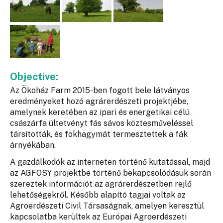
Objective:
Az Ökoház Farm 2015-ben fogott bele látványos
eredményeket hozó agrárerdészeti projektjébe,
amelynek keretében az ipari és energetikai célú
császárfa ültetvényt fás sávos köztesműveléssel
társították, és fokhagymát termesztettek a fák
árnyékában.
A gazdálkodók az interneten történő kutatással, majd
az AGFOSY projektbe történő bekapcsolódásuk során
szereztek információt az agrárerdészetben rejlő
lehetőségekről. Később alapító tagjai voltak az
Agroerdészeti Civil Társaságnak, amelyen keresztül
kapcsolatba kerültek az Európai Agroerdészeti