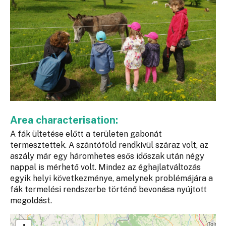
Area characterisation:
A fák ültetése előtt a területen gabonát
termesztettek. A szántóföld rendkívül száraz volt, az
aszály már egy háromhetes esős időszak után négy
nappal is mérhető volt. Mindez az éghajlatváltozás
egyik helyi következménye, amelynek problémájára a
fák termelési rendszerbe történő bevonása nyújtott
megoldást.