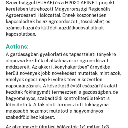
Szövetséggel (EURAF) és a H2020 AFINET projekt
keretében létrehozott Magyarországi Regionális
Agroerdészeti Hálózattal. Ennek köszönhetően
kapcsolódtak be az agroerdészet „fősodrába”, és
számos hazai és külföldi gazdálkodóval állnak
kapcsolatban.
Actions:
A gazdaságban gyakorlati és tapasztalati tényekre
alapozva kezdték el alkalmazni az agroerdészet
módszereit. Az akkori „konyhakertben” árnyékba
került növények jobb növekedést mutattak, mint azok,
amelyek egész nap ki voltak téve a közvetlen
napsugárzásnak. A következő évtől császárfák alatt
kezdtek fokhagymát termeszteni a gazdaságban, de
hagyományos, szabadföldi kontrollterületeket is
létesítettek. A fák alatt termesztett fokhagyma
magasabb hozamot mutatott a hagyományos
szabadföldihez képest.
Az alkalmazott ültetési hálózatok: 1x1 méter, 1x3