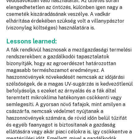
védősávokban való használatát. Az ültetés során
elengedhetetlen az öntözés, különben igen nagy a
csemeték kiszáradásának veszélye. A vadkár
elhárítása érdekében szükség volt a villanypásztor
(viszonylag költséges) használatára is.
Lessons learned:
A fák rendkívül hasznosak a mezőgazdasági termelési
rendszerekben: a gazdálkodói tapasztalatok
bizonyítják, hogy az agroerdészet határozottan
magasabb terméshozamot eredményez. A
haszonnövények növekedését nemcsak az időjárási
szélsőségek, de a magas UV-sugárzás is kedvezőtlenül
befolyásolja, s ezeket az árnyalás és a fák által
teremtett mikroklíma hatékonyan csökkenti vagy
semlegesíti. A gyorsan növő fafajok, mint amilyen a
császárfa, nemcsak védelmet nyújtanak a
haszonnövények számára, de rövid időn belül tűzifát
és egyéb faanyagot is biztosítanak a gazdaság
ellátására vagy akár piaci célokra is, így csökkentve a
megtérülési időt. Emellett, mivel a gazdálkodók