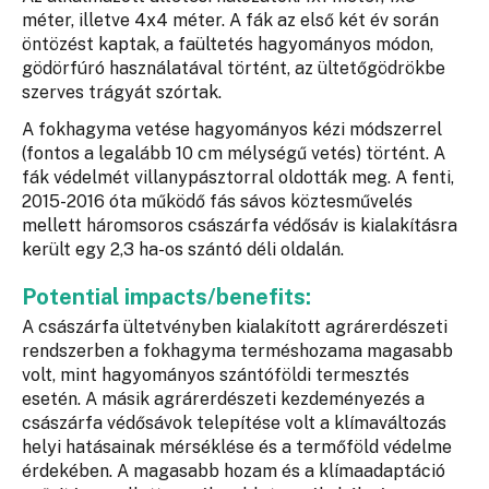
méter, illetve 4x4 méter. A fák az első két év során
öntözést kaptak, a faültetés hagyományos módon,
gödörfúró használatával történt, az ültetőgödrökbe
szerves trágyát szórtak.
A fokhagyma vetése hagyományos kézi módszerrel
(fontos a legalább 10 cm mélységű vetés) történt. A
fák védelmét villanypásztorral oldották meg. A fenti,
2015-2016 óta működő fás sávos köztesművelés
mellett háromsoros császárfa védősáv is kialakításra
került egy 2,3 ha-os szántó déli oldalán.
Potential impacts/benefits:
A császárfa ültetvényben kialakított agrárerdészeti
rendszerben a fokhagyma terméshozama magasabb
volt, mint hagyományos szántóföldi termesztés
esetén. A másik agrárerdészeti kezdeményezés a
császárfa védősávok telepítése volt a klímaváltozás
helyi hatásainak mérséklése és a termőföld védelme
érdekében. A magasabb hozam és a klímaadaptáció