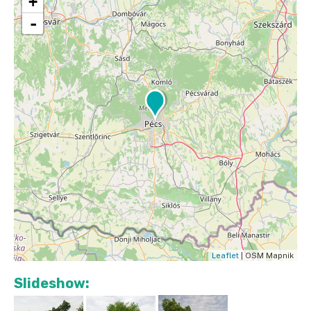
+
-
Leaflet
| OSM Mapnik
Slideshow: