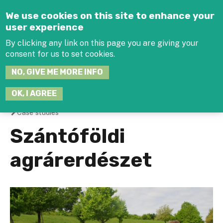
Jump to navigation
We use cookies on this site to enhance your
user experience
By clicking any link on this page you are giving your
consent for us to set cookies.
SEARCH
NO, GIVE ME MORE INFO
THIS
SITE
JOIN THE HUB
LOG-IN
OK, I AGREE
Case studies
You
Szántóföldi
are
agrárerdészet
here