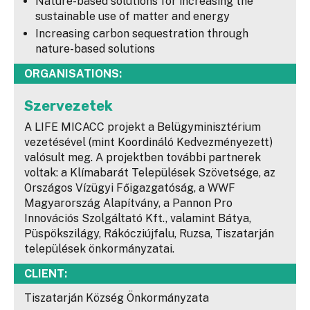
Nature-based solutions for increasing the
sustainable use of matter and energy
Increasing carbon sequestration through
nature-based solutions
ORGANISATIONS:
Szervezetek
A LIFE MICACC projekt a Belügyminisztérium
vezetésével (mint Koordináló Kedvezményezett)
valósult meg. A projektben további partnerek
voltak: a Klímabarát Települések Szövetsége, az
Országos Vízügyi Főigazgatóság, a WWF
Magyarország Alapítvány, a Pannon Pro
Innovációs Szolgáltató Kft., valamint Bátya,
Püspökszilágy, Rákócziújfalu, Ruzsa, Tiszatarján
települések önkormányzatai.
CLIENT:
Tiszatarján Község Önkormányzata