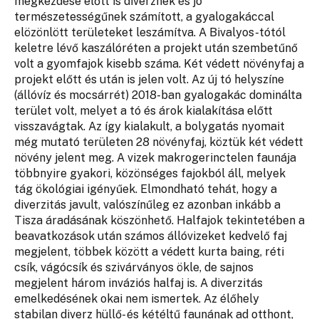
megkezdése előtt is diverznek és jó
természetességűnek számított, a gyalogakáccal
elözönlött területeket leszámítva. A Bivalyos-tótól
keletre lévő kaszálóréten a projekt után szembetűnő
volt a gyomfajok kisebb száma. Két védett növényfaj a
projekt előtt és után is jelen volt. Az új tó helyszíne
(állóvíz és mocsárrét) 2018-ban gyalogakác dominálta
terület volt, melyet a tó és árok kialakítása előtt
visszavágtak. Az így kialakult, a bolygatás nyomait
még mutató területen 28 növényfaj, köztük két védett
növény jelent meg. A vizek makrogerinctelen faunája
többnyire gyakori, közönséges fajokból áll, melyek
tág ökológiai igényűek. Elmondható tehát, hogy a
diverzitás javult, valószínűleg ez azonban inkább a
Tisza áradásának köszönhető. Halfajok tekintetében a
beavatkozások után számos állóvizeket kedvelő faj
megjelent, többek között a védett kurta baing, réti
csík, vágócsík és szivárványos ökle, de sajnos
megjelent három inváziós halfaj is. A diverzitás
emelkedésének okai nem ismertek. Az élőhely
stabilan diverz hüllő- és kétéltű faunának ad otthont,