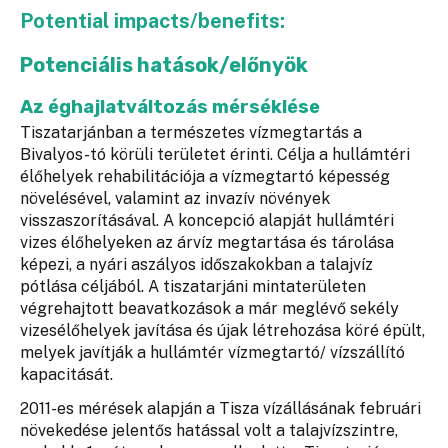
Potential impacts/benefits:
Potenciális hatások/előnyök
Az éghajlatváltozás mérséklése
Tiszatarjánban a természetes vízmegtartás a
Bivalyos-tó körüli területet érinti. Célja a hullámtéri
élőhelyek rehabilitációja a vízmegtartó képesség
növelésével, valamint az invazív növények
visszaszorításával. A koncepció alapját hullámtéri
vizes élőhelyeken az árvíz megtartása és tárolása
képezi, a nyári aszályos időszakokban a talajvíz
pótlása céljából. A tiszatarjáni mintaterületen
végrehajtott beavatkozások a már meglévő sekély
vizesélőhelyek javítása és újak létrehozása köré épült,
melyek javítják a hullámtér vízmegtartó/ vízszállító
kapacitását.
2011-es mérések alapján a Tisza vízállásának februári
növekedése jelentős hatással volt a talajvízszintre,