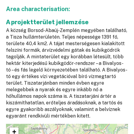
Area characterisation:
A projektterület jellemzése
A község Borsod-Abaúj-Zemplén megyében található,
a Tisza hullámterületén. Teljes népessége 1391 fő,
területe 40,4 km2. A tájat mesterségesen kialakított
felszíni formák, árvízvédelmi gátak és kubikgödrök
tagolják. A mintaterület egy korábban létesült, több
hektár kiterjedésű kubikgödör-rendszer – a Bivalyos-
tó – és fás legelő környezetében található. A Bivalyos-
tó egy értékes vízi vegetációval bíró vízmegtartó
terület. Tiszatarjánban minden évben egyre
melegebbek a nyarak és egyre inkább nő a
hőhullámos napok száma is. A tiszatarjáni ártér a
kiszámíthatatlan, erőteljes áradásoknak, a tartós és
egyre gyakoribb aszályoknak, valamint a belvíznek
egyaránt rendkívüli mértékben kitett.
+