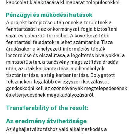
kapcsolat kialakítására klímabarát településekkel.
Pénzügyi és működési hatások
A projekt befejezése után ennek a területnek a
fenntartását is az önkormányzat fogja biztosítani
saját és pályázati forrásból. A következő főbb
fenntartási feladatokra lehet számítani: a Tisza
áradásakor a kihelyezett információs táblák
leszerelése és elszállítása, a legeltetés bivalyokkal a
mintaterületen, a tanösvény megtisztítása áradás
után, az utak karbantartása, a pihenőhelyek
tisztántartása, a stég karbantartása. Bolygatott
felszíneken, legalább évi egyszeri kaszálással
gondoskodni kell az özönnövények megtelepedésének
és elterjedésének megakadályozásáról.
Transferability of the result:
Az eredmény átvihetősége
Az éghajlatváltozáshoz való alkalmazkodás a