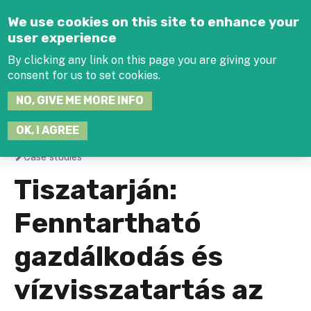
Jump to navigation
We use cookies on this site to enhance your
user experience
By clicking any link on this page you are giving your
consent for us to set cookies.
SEARCH
NO, GIVE ME MORE INFO
THIS
SITE
JOIN THE HUB
LOG-IN
OK, I AGREE
Case studies
You
Tiszatarján:
are
Fenntartható
here
gazdálkodás és
vízvisszatartás az