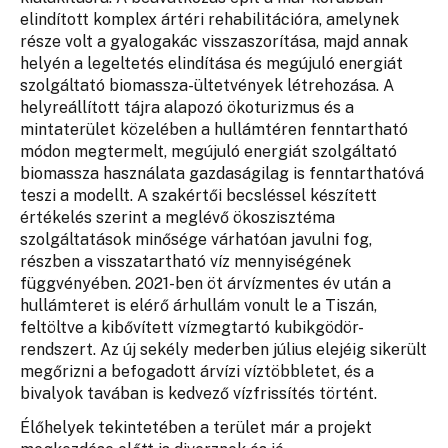
elindított komplex ártéri rehabilitációra, amelynek
része volt a gyalogakác visszaszorítása, majd annak
helyén a legeltetés elindítása és megújuló energiát
szolgáltató biomassza-ültetvények létrehozása. A
helyreállított tájra alapozó ökoturizmus és a
mintaterület közelében a hullámtéren fenntartható
módon megtermelt, megújuló energiát szolgáltató
biomassza használata gazdaságilag is fenntarthatóvá
teszi a modellt. A szakértői becsléssel készített
értékelés szerint a meglévő ökoszisztéma
szolgáltatások minősége várhatóan javulni fog,
részben a visszatartható víz mennyiségének
függvényében. 2021-ben öt árvízmentes év után a
hullámteret is elérő árhullám vonult le a Tiszán,
feltöltve a kibővített vízmegtartó kubikgödör-
rendszert. Az új sekély mederben július elejéig sikerült
megőrizni a befogadott árvízi víztöbbletet, és a
bivalyok tavában is kedvező vízfrissítés történt.
Élőhelyek tekintetében a terület már a projekt