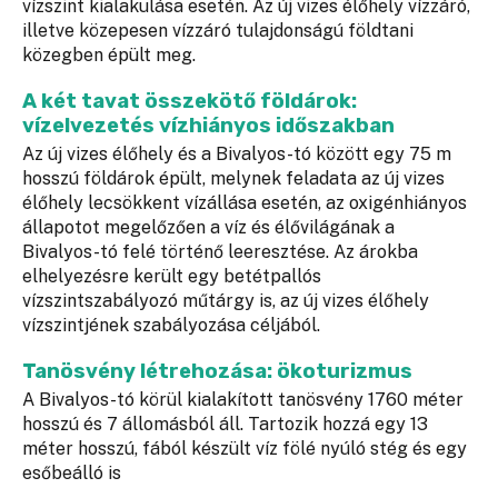
vízszint kialakulása esetén. Az új vizes élőhely vízzáró,
illetve közepesen vízzáró tulajdonságú földtani
közegben épült meg.
A két tavat összekötő földárok:
vízelvezetés vízhiányos időszakban
Az új vizes élőhely és a Bivalyos-tó között egy 75 m
hosszú földárok épült, melynek feladata az új vizes
élőhely lecsökkent vízállása esetén, az oxigénhiányos
állapotot megelőzően a víz és élővilágának a
Bivalyos-tó felé történő leeresztése. Az árokba
elhelyezésre került egy betétpallós
vízszintszabályozó műtárgy is, az új vizes élőhely
vízszintjének szabályozása céljából.
Tanösvény létrehozása: ökoturizmus
A Bivalyos-tó körül kialakított tanösvény 1760 méter
hosszú és 7 állomásból áll. Tartozik hozzá egy 13
méter hosszú, fából készült víz fölé nyúló stég és egy
esőbeálló is