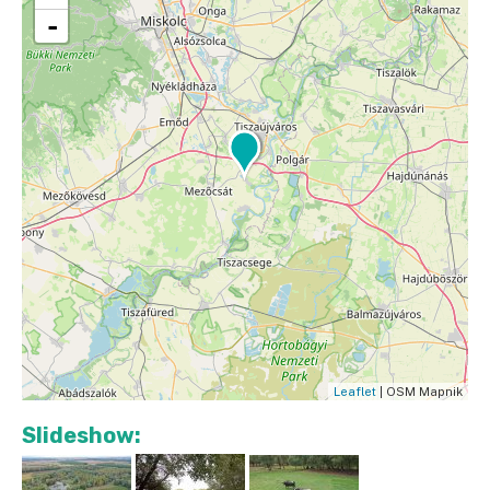
-
Leaflet
| OSM Mapnik
Slideshow: