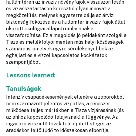
hullámtéren az invazív növényfajok visszaszorításán
és vízvisszatartáson keresztül olyan innovatív
megközelítés, melynek egyszerre célja az árvízi
biztonság fokozása és a hullámtér invazív fajok által
okozott ökológiai állapotromlásának a
visszafordítása. Ez a megoldás jó példaként szolgál a
Tisza és mellékfolyói mentén más helyi közösségek
számára is, amelyek egyre sérülékenyebbek az
éghajlati és a vízzel kapcsolatos kockázatok
szempontjából.
Lessons learned:
Tanulságok
Intenzív csapadékesemények ellenére a záporokból
nem származott jelentős vízpótlás, a rendszer
működése teljes mértékben a Tisza vízjárásának (és
az ahhoz kapcsolódó talajvíznek) a függvénye. Az
ingadozó vízszintű tavak fölé épített stéget az
áradáskor feltöltődő tó időszakosan elborítja.