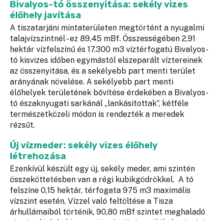
Bivalyos-tó összenyitása: sekély vizes
élőhely javítása
​​A tiszatarjáni mintaterületen megtörtént a nyugalmi
talajvízszintnél - ez 89,45 mBf. Összességében 2,91
hektár vízfelszínű és 17.300 m3 víztérfogatú Bivalyos-
tó kisvizes időben egymástól elszeparált víztereinek
az összenyitása, és a sekélyebb part menti terület
arányának növelése. A sekélyebb part menti
élőhelyek területének bővítése érdekében a Bivalyos-
tó északnyugati sarkánál „lankásítottak”, kétféle
természetközeli módon is rendezték a meredek
rézsűt.
Új vízmeder: sekély vizes élőhely
létrehozása
​​Ezenkívül készült egy új, sekély meder, ami szintén
összeköttetésben van a régi kubikgödrökkel. A tó
felszíne 0,15 hektár, térfogata 975 m3 maximális
vízszint esetén. Vízzel való feltöltése a Tisza
árhullámaiból történik, 90,80 mBf szintet meghaladó