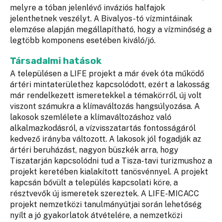
melyre a tóban jelenlévő inváziós halfajok
jelenthetnek veszélyt. A Bivalyos-tó vízmintáinak
elemzése alapján megállapítható, hogy a vízminőség a
legtöbb komponens esetében kiváló/jó.
Társadalmi hatások
A településen a LIFE projekt a már évek óta működő
ártéri mintaterülethez kapcsolódott, ezért a lakosság
már rendelkezett ismeretekkel a témakörről, új volt
viszont számukra a klímaváltozás hangsúlyozása. A
lakosok szemlélete a klímaváltozáshoz való
alkalmazkodásról, a vízvisszatartás fontosságáról
kedvező irányba változott. A lakosok jól fogadják az
ártéri beruházást, nagyon büszkék arra, hogy
Tiszatarján kapcsolódni tud a Tisza-tavi turizmushoz a
projekt keretében kialakított tanösvénnyel. A projekt
kapcsán bővült a település kapcsolati köre, a
résztvevők új ismeretek szereztek. A LIFE-MICACC
projekt nemzetközi tanulmányútjai során lehetőség
nyílt a jó gyakorlatok átvételére, a nemzetközi