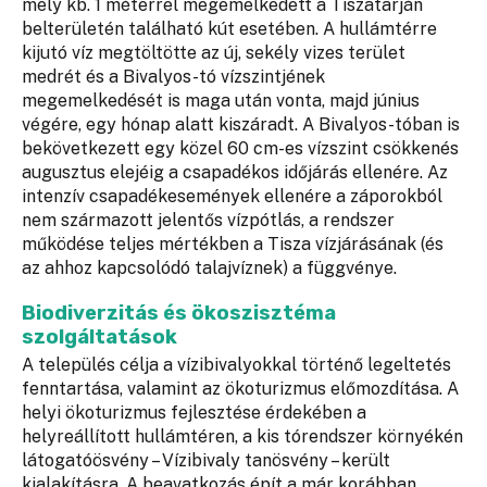
mely kb. 1 méterrel megemelkedett a Tiszatarján
belterületén található kút esetében. A hullámtérre
kijutó víz megtöltötte az új, sekély vizes terület
medrét és a Bivalyos-tó vízszintjének
megemelkedését is maga után vonta, majd június
végére, egy hónap alatt kiszáradt. A Bivalyos-tóban is
bekövetkezett egy közel 60 cm-es vízszint csökkenés
augusztus elejéig a csapadékos időjárás ellenére. Az
intenzív csapadékesemények ellenére a záporokból
nem származott jelentős vízpótlás, a rendszer
működése teljes mértékben a Tisza vízjárásának (és
az ahhoz kapcsolódó talajvíznek) a függvénye.
Biodiverzitás és ökoszisztéma
szolgáltatások
A település célja a vízibivalyokkal történő legeltetés
fenntartása, valamint az ökoturizmus előmozdítása. A
helyi ökoturizmus fejlesztése érdekében a
helyreállított hullámtéren, a kis tórendszer környékén
látogatóösvény – Vízibivaly tanösvény – került
kialakításra. A beavatkozás épít a már korábban