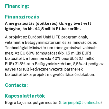
Financing:
Finanszírozás
A megvalósítás (építkezés) kb. egy évet vett
igénybe, és kb. 44,5 millió Ft-ba került .
A projekt az Európai Unió LIFE programjának,
valamint a Belügyminisztérium és az Innovációs és
Technológiai Minisztérium támogatásával valósult
meg. Az EU 60% támogatást (kb. 1,5 millió EUR)
biztosított, a fennmaradó 40% önerőből (1,1 millió
EUR) 31,5%-ot a Belügyminisztérium, 8,5%-ot pedig az
egyes társult kedvezményezetti partnerek
biztosítottak a projekt megvalósítása érdekében.
Contacts:
Kapcsolattartók
Bögre Lajosné, polgármester (
t.tarjanph@t-online.hu
)