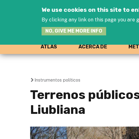
We use cookies on this site to 
By clicking any link on this page you are g
NO, GIVE ME MORE INFO
ATLAS
ACERCA DE
MET
Instrumentos políticos
You
Terrenos públicos
are
Liubliana
here