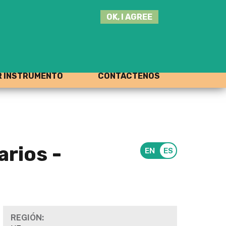
SEARCH
OK, I AGREE
THIS
SITE
JOIN THE HUB
LOG-IN
R INSTRUMENTO
CONTÁCTENOS
rios -
REGIÓN: