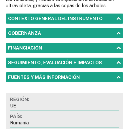
ultravioleta, gracias a las copas de los árboles.
SHOW
CONTEXTO GENERAL DEL INSTRUMENTO
SHOW
GOBERNANZA
SHOW
FINANCIACIÓN
SHOW
SEGUIMIENTO, EVALUACIÓN E IMPACTOS
SHOW
FUENTES Y MÁS INFORMACIÓN
REGIÓN:
UE
PAÍS:
Rumanía