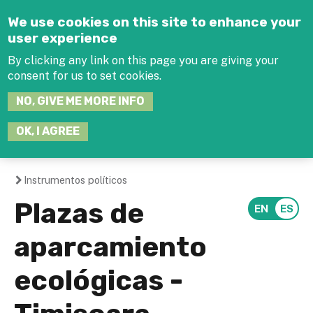
Jump to navigation
We use cookies on this site to enhance your
user experience
By clicking any link on this page you are giving your
consent for us to set cookies.
SEARCH
NO, GIVE ME MORE INFO
THIS
SITE
JOIN THE HUB
LOG-IN
OK, I AGREE
Instrumentos políticos
You
Plazas de
are
aparcamiento
here
ecológicas -