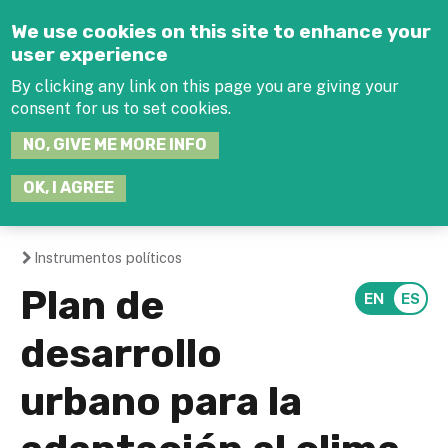
Jump to navigation
We use cookies on this site to enhance your
user experience
By clicking any link on this page you are giving your
consent for us to set cookies.
SEARCH
NO, GIVE ME MORE INFO
THIS
SITE
JOIN THE HUB
LOG-IN
OK, I AGREE
Instrumentos políticos
You
Plan de
are
desarrollo
here
urbano para la