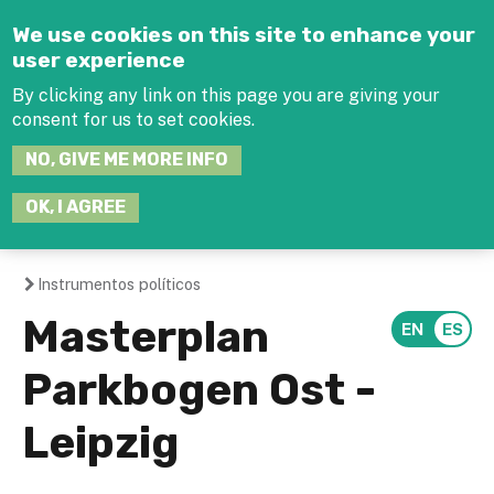
Jump to navigation
We use cookies on this site to enhance your
user experience
By clicking any link on this page you are giving your
consent for us to set cookies.
SEARCH
NO, GIVE ME MORE INFO
THIS
SITE
JOIN THE HUB
LOG-IN
OK, I AGREE
Instrumentos políticos
You
Masterplan
are
Parkbogen Ost -
here
Leipzig