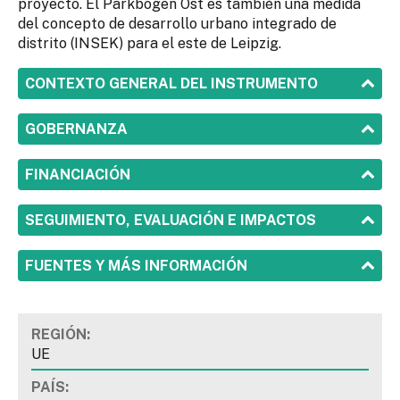
proyecto. El Parkbogen Ost es también una medida
del concepto de desarrollo urbano integrado de
distrito (INSEK) para el este de Leipzig.
SHOW
CONTEXTO GENERAL DEL INSTRUMENTO
SHOW
GOBERNANZA
SHOW
FINANCIACIÓN
SHOW
SEGUIMIENTO, EVALUACIÓN E IMPACTOS
SHOW
FUENTES Y MÁS INFORMACIÓN
REGIÓN:
UE
PAÍS: