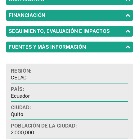
SHOW
FINANCIACIÓN
SHOW
SEGUIMIENTO, EVALUACIÓN E IMPACTOS
SHOW
FUENTES Y MÁS INFORMACIÓN
REGIÓN:
CELAC
PAÍS:
Ecuador
CIUDAD:
Quito
POBLACIÓN DE LA CIUDAD:
2,000,000