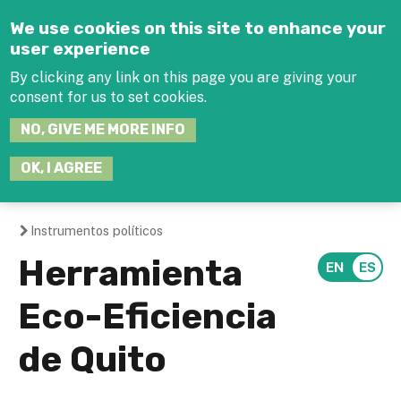
Jump to navigation
We use cookies on this site to enhance your
user experience
By clicking any link on this page you are giving your
consent for us to set cookies.
SEARCH
NO, GIVE ME MORE INFO
THIS
SITE
JOIN THE HUB
LOG-IN
OK, I AGREE
Instrumentos políticos
You
Herramienta
are
Eco-Eficiencia
here
de Quito