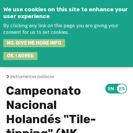
Jump to navigation
We use cookies on this site to enhance your
user experience
By clicking any link on this page you are giving your
consent for us to set cookies.
SEARCH
NO, GIVE ME MORE INFO
THIS
SITE
JOIN THE HUB
LOG-IN
OK, I AGREE
Instrumentos políticos
You
Campeonato
are
Nacional
here
Holandés "Tile-