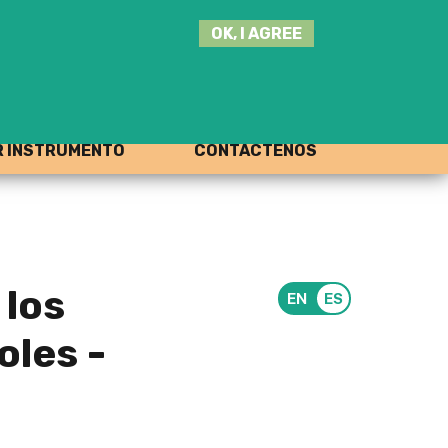
SEARCH
OK, I AGREE
THIS
SITE
JOIN THE HUB
LOG-IN
R INSTRUMENTO
CONTÁCTENOS
 los
oles -