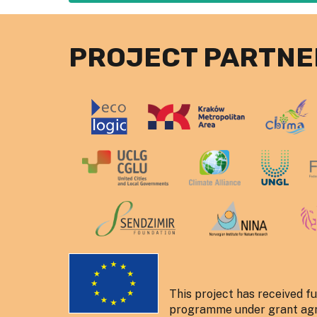
PROJECT PARTNE
This project has received f
programme under grant ag