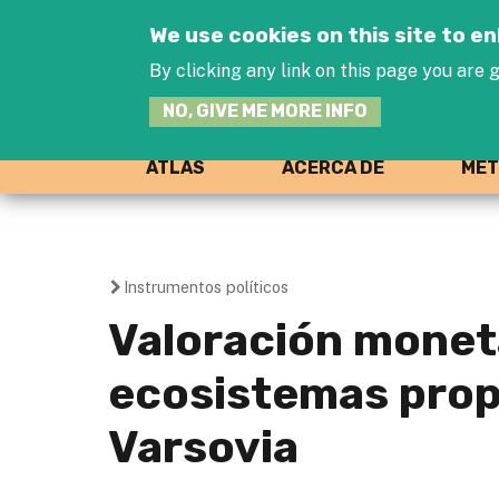
We use cookies on this site to 
By clicking any link on this page you are g
NO, GIVE ME MORE INFO
ATLAS
ACERCA DE
MET
Instrumentos políticos
You
Valoración moneta
are
ecosistemas propo
here
Varsovia