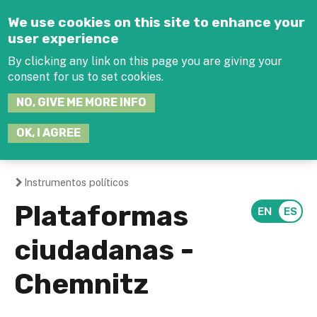
Jump to navigation
We use cookies on this site to enhance your
user experience
By clicking any link on this page you are giving your
consent for us to set cookies.
SEARCH
NO, GIVE ME MORE INFO
THIS
SITE
JOIN THE HUB
LOG-IN
OK, I AGREE
Instrumentos políticos
You
Plataformas
are
ciudadanas -
here
Chemnitz