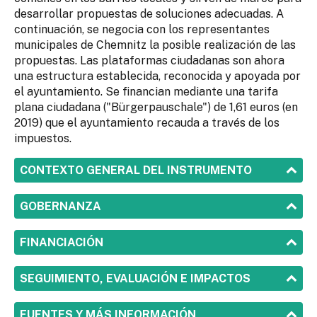
desarrollar propuestas de soluciones adecuadas. A
continuación, se negocia con los representantes
municipales de Chemnitz la posible realización de las
propuestas. Las plataformas ciudadanas son ahora
una estructura establecida, reconocida y apoyada por
el ayuntamiento. Se financian mediante una tarifa
plana ciudadana ("Bürgerpauschale") de 1,61 euros (en
2019) que el ayuntamiento recauda a través de los
impuestos.
SHOW
CONTEXTO GENERAL DEL INSTRUMENTO
SHOW
GOBERNANZA
SHOW
FINANCIACIÓN
SHOW
SEGUIMIENTO, EVALUACIÓN E IMPACTOS
SHOW
FUENTES Y MÁS INFORMACIÓN