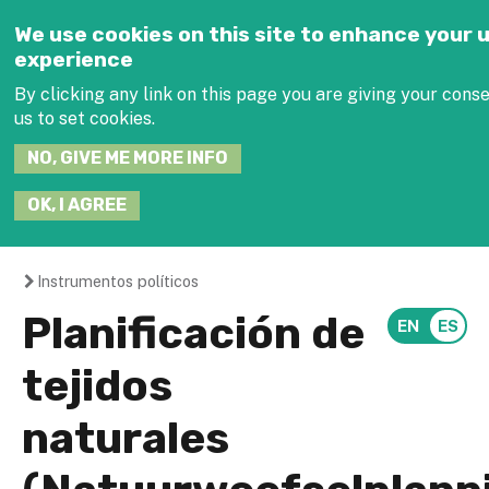
Jump to navigation
We use cookies on this site to enhance your 
experience
SEARCH
By clicking any link on this page you are giving your conse
THIS
SITE
us to set cookies.
NO, GIVE ME MORE INFO
JOIN THE HUB
OK, I AGREE
Instrumentos políticos
You
Planificación de
are
tejidos
here
naturales