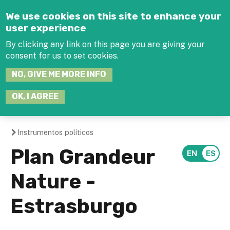
Jump to navigation
We use cookies on this site to enhance your
user experience
By clicking any link on this page you are giving your
consent for us to set cookies.
SEARCH
NO, GIVE ME MORE INFO
THIS
SITE
JOIN THE HUB
LOG-IN
OK, I AGREE
Instrumentos políticos
You
Plan Grandeur
are
Nature -
here
Estrasburgo