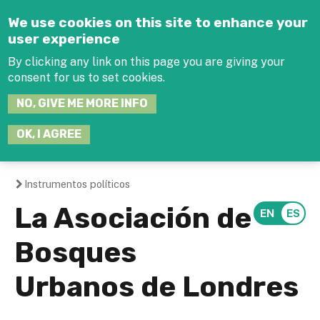
Jump to navigation
We use cookies on this site to enhance your
user experience
By clicking any link on this page you are giving your
consent for us to set cookies.
SEARCH
NO, GIVE ME MORE INFO
THIS
SITE
JOIN THE HUB
LOG-IN
OK, I AGREE
Instrumentos políticos
You
La Asociación de
are
Bosques
here
Urbanos de Londres