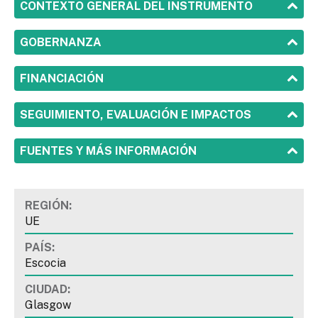
SHOW
CONTEXTO GENERAL DEL INSTRUMENTO
SHOW
GOBERNANZA
SHOW
FINANCIACIÓN
SHOW
SEGUIMIENTO, EVALUACIÓN E IMPACTOS
SHOW
FUENTES Y MÁS INFORMACIÓN
REGIÓN:
UE
PAÍS:
Escocia
CIUDAD:
Glasgow