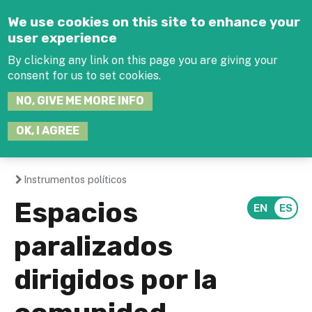
Jump to navigation
We use cookies on this site to enhance your
user experience
By clicking any link on this page you are giving your
consent for us to set cookies.
SEARCH
NO, GIVE ME MORE INFO
THIS
SITE
JOIN THE HUB
LOG-IN
OK, I AGREE
Instrumentos políticos
You
Espacios
are
paralizados
here
dirigidos por la