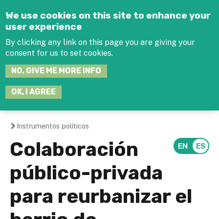
Jump to navigation
We use cookies on this site to enhance your
user experience
By clicking any link on this page you are giving your
consent for us to set cookies.
SEARCH
NO, GIVE ME MORE INFO
THIS
SITE
JOIN THE HUB
LOG-IN
OK, I AGREE
Instrumentos políticos
You
Colaboración
are
público-privada
here
para reurbanizar el