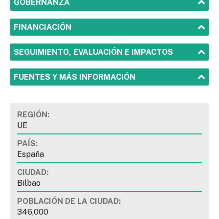
SHOW
GOBERNANZA
SHOW
FINANCIACIÓN
SHOW
SEGUIMIENTO, EVALUACIÓN E IMPACTOS
SHOW
FUENTES Y MÁS INFORMACIÓN
REGIÓN:
UE
PAÍS:
España
CIUDAD:
Bilbao
POBLACIÓN DE LA CIUDAD:
346,000